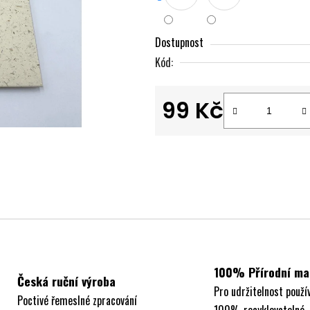
5
hvězdiček.
Dostupnost
Kód:
99 Kč
Měrná cena:
100% Přírodní ma
Česká ruční výroba
Pro udržitelnost použí
Poctivé řemeslné zpracování
100% recyklovatelné