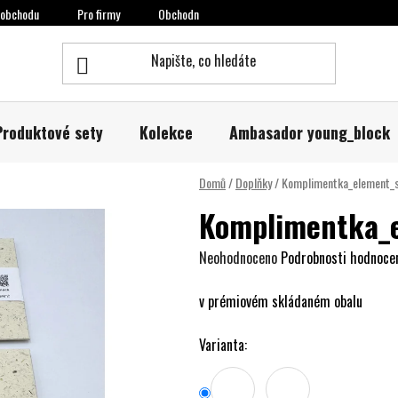
 obchodu
Pro firmy
Obchodní a reklamační podmínky
Podmínky o
Produktové sety
Kolekce
Ambasador young_block
Domů
/
Doplňky
/
Komplimentka_element_
Komplimentka_
Průměrné
Neohodnoceno
Podrobnosti hodnoce
hodnocení
v prémiovém skládaném obalu
produktu
je
Varianta:
0,0
z