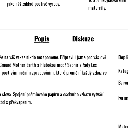
jako náš základ poctivé výroby.
materiály.
Popis
Diskuze
e na váš vzkaz nikdo nezapomene. Připravili jsme pro vás dvě
Dopl
u Gmund Mother Earth a hlubokou modř Saphir z řady Les
Kateg
 a poctivým ručním zpracováním, které promění každý vzkaz ve
Barva
e slova. Spojení prémiového papíru a osobního vzkazu vytváří
Form
kód s překvapením.
Mater