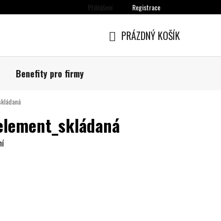
Přihlášení
Registrace
chrany osobních údajů
Moje objednávka
PRÁZDNÝ KOŠÍK
NÁKUPNÍ
KOŠÍK
Benefity pro firmy
skládaná
element_skládaná
ní