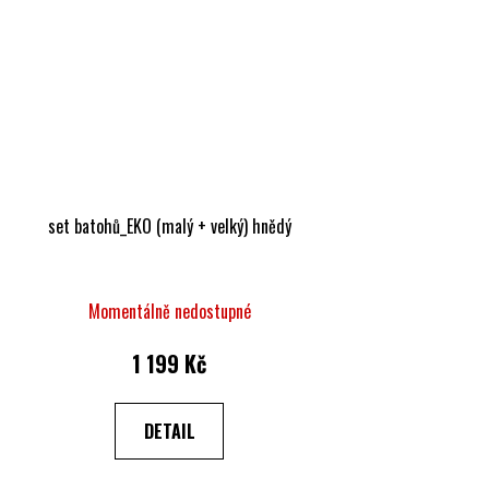
set batohů_EKO (malý + velký) hnědý
Momentálně nedostupné
1 199 Kč
DETAIL