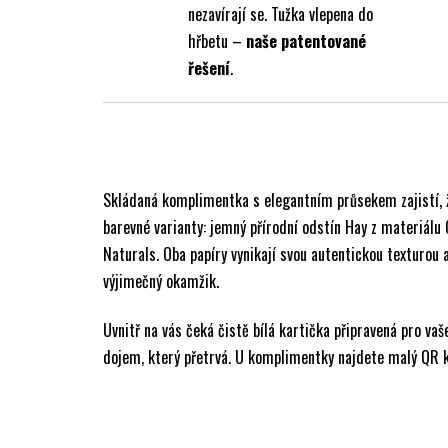
nezavírají se. Tužka vlepena do
hřbetu –
naše patentované
řešení
.
Skládaná komplimentka s elegantním průsekem zajistí, ž
barevné varianty: jemný přírodní odstín Hay z materiál
Naturals. Oba papíry vynikají svou autentickou texturou
výjimečný okamžik.
Uvnitř na vás čeká čistě bílá kartička připravená pro vaš
dojem, který přetrvá. U komplimentky najdete malý QR 