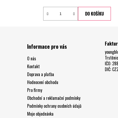
DO KOŠÍKU
Z
á
Faktur
Informace pro vás
p
youngblo
a
Trstěni
O nás
t
IČO: 28
Kontakt
í
DIČ: C
Doprava a platba
Hodnocení obchodu
Pro firmy
Obchodní a reklamační podmínky
Podmínky ochrany osobních údajů
Moje objednávka