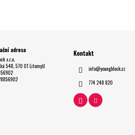
ační adresa
Kontakt
ck s.r.o.
cká 548, 570 01 Litomyšl
info
@
youngblock.cz
856902
Z28856902
774 248 820