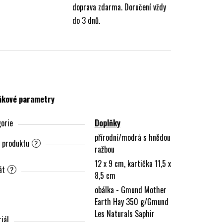
doprava zdarma. Doručení vždy
do 3 dnů.
ňkové parametry
orie
Doplňky
přírodní/modrá s hnědou
 produktu
?
ražbou
12 x 9 cm, kartička 11,5 x
át
?
8,5 cm
obálka - Gmund Mother
Earth Hay 350 g/Gmund
Les Naturals Saphir
iál