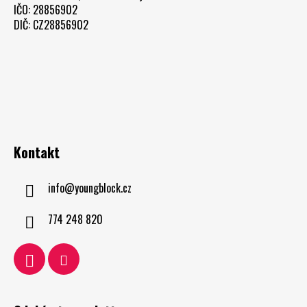
IČO: 28856902
DIČ: CZ28856902
Kontakt
info
@
youngblock.cz
774 248 820