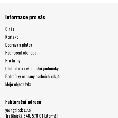
Z
á
Informace pro vás
p
a
O nás
t
Kontakt
í
Doprava a platba
Hodnocení obchodu
Pro firmy
Obchodní a reklamační podmínky
Podmínky ochrany osobních údajů
Moje objednávka
Fakturační adresa
youngblock s.r.o.
Trstěnická 548, 570 01 Litomyšl