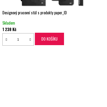
Designový pracovní stůl s produkty paper_ID
Průměrné
Skladem
hodnocení
1 238 Kč
produktu
je
DO KOŠÍKU
5,0
z
5
hvězdiček.