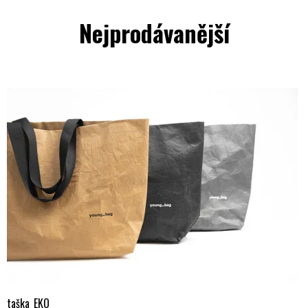
Nejprodávanější
taška_EKO