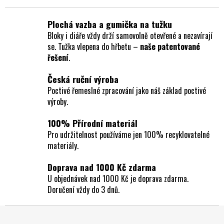
v
l
á
Plochá vazba a gumička na tužku
d
Bloky i diáře vždy drží samovolně otevřené a nezavírají
a
se. Tužka vlepena do hřbetu –
naše patentované
c
řešení
.
í
p
Česká ruční výroba
r
Poctivé řemeslné zpracování jako náš základ poctivé
v
výroby.
k
y
100% Přírodní materiál
v
Pro udržitelnost používáme jen 100% recyklovatelné
ý
materiály.
p
i
Doprava nad 1000 Kč zdarma
s
U objednávek nad 1000 Kč je doprava zdarma.
u
Doručení vždy do 3 dnů.
Z