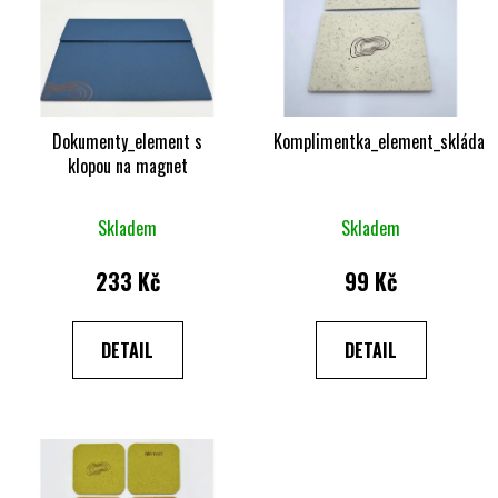
p
o
i
d
s
u
p
k
r
t
o
Dokumenty_element s
Komplimentka_element_skládan
ů
klopou na magnet
d
u
k
Skladem
Skladem
t
233 Kč
99 Kč
ů
DETAIL
DETAIL