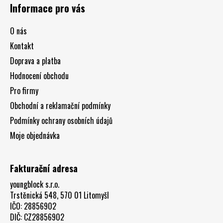
á
Informace pro vás
p
a
O nás
t
Kontakt
í
Doprava a platba
Hodnocení obchodu
Pro firmy
Obchodní a reklamační podmínky
Podmínky ochrany osobních údajů
Moje objednávka
Fakturační adresa
youngblock s.r.o.
Trstěnická 548, 570 01 Litomyšl
IČO: 28856902
DIČ: CZ28856902