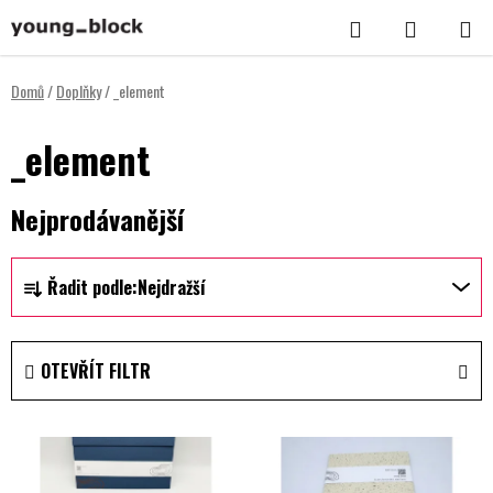
Přejít
Hledat
NÁKUPNÍ
na
KOŠÍK
obsah
Domů
/
Doplňky
/
_element
_element
Nejprodávanější
Ř
Řadit podle:
Nejdražší
a
z
e
OTEVŘÍT FILTR
n
í
V
p
ý
r