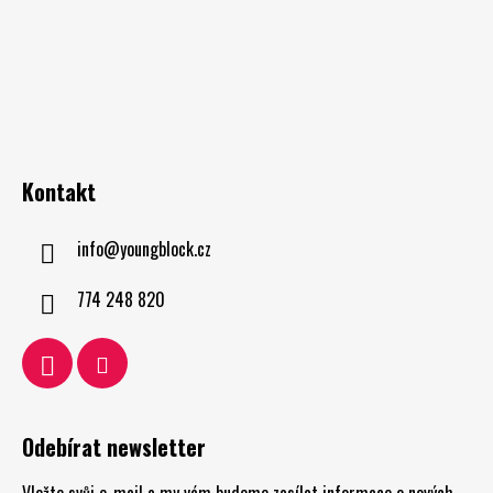
Kontakt
info
@
youngblock.cz
774 248 820
Odebírat newsletter