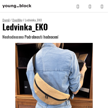
Přejít
Hledat
NÁKUPNÍ
na
KOŠÍK
obsah
Domů
/
Doplňky
/
Ledvinka_EKO
Ledvinka_EKO
Průměrné
Neohodnoceno
Podrobnosti hodnocení
hodnocení
produktu
je
0,0
z
5
hvězdiček.