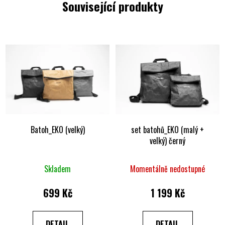
Související produkty
Batoh_EKO (velký)
set batohů_EKO (malý +
velký) černý
Skladem
Momentálně nedostupné
699 Kč
1 199 Kč
DETAIL
DETAIL