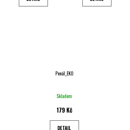
z
5
hvězdiček.
Penál_EKO
Skladem
179 Kč
DETAIL