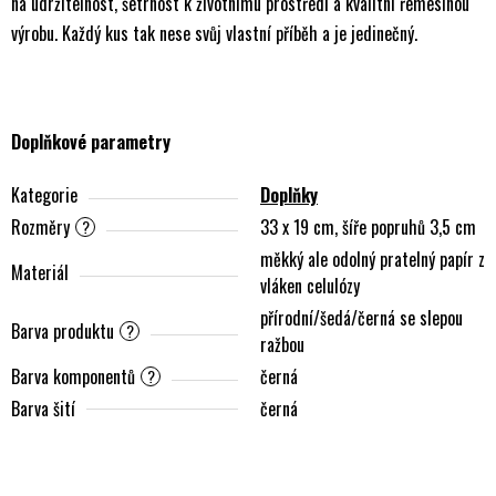
na udržitelnost, šetrnost k životnímu prostředí a kvalitní řemeslnou
výrobu. Každý kus tak nese svůj vlastní příběh a je jedinečný.
Doplňkové parametry
Kategorie
Doplňky
Rozměry
33 x 19 cm, šíře popruhů 3,5 cm
?
měkký ale odolný pratelný papír z
Materiál
vláken celulózy
přírodní/šedá/černá se slepou
Barva produktu
?
ražbou
Barva komponentů
černá
?
Barva šití
černá