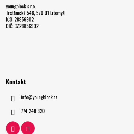
youngblock s.r.o.
Trstěnická 548, 570 01 Litomyšl
IČO: 28856902
DIČ: CZ28856902
Kontakt
info
@
youngblock.cz
774 248 820