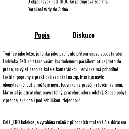
U objednávek nad 1000 Kč je doprava zdarma.
Doručení vždy do 3 dnů.
Popis
Diskuze
Tváří se jako kůže, je lehká jako papír, ale přitom unese spoustu věcí.
Ledvinka_EKO se stane vaším každodenním parťákem ať už jdete do
práce, na výlet nebo na kafe s kamarádkou. Ledvinka má pohodlné
textilní popruhy a praktické zapínání na zip, které je navíc
oboustranné, což umožňuje nosit ledvinku na pravém i levém rameni.
M
ateriál je
otíratelný, omyvatelný, pratelný, oděru odolný. Snese pobyt
v
pračce, sušičce i
pod žehličkou..
.Nejednou!
Celá _EKO kolekce je vyráběna ručně z přírodních materiálů s důrazem