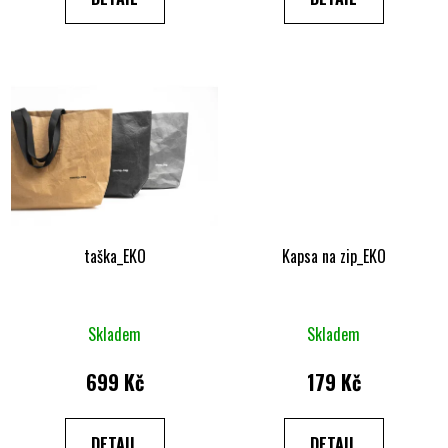
taška_EKO
Kapsa na zip_EKO
Průměrné
Skladem
Skladem
hodnocení
produktu
699 Kč
179 Kč
je
4,7
DETAIL
DETAIL