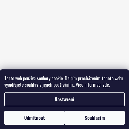
Tento web používá soubory cookie. Dalším procházením tohoto webu
vyjadřujete souhlas s jejich používáním.. Více informací
zde
.
Sledovat na Instagramu
Nastavení
Odmítnout
Souhlasím
Vytvořil Shoptet
Copyright 2026
Youngblock.cz
. Všechna práva vyhrazena.