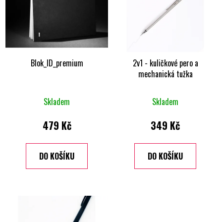
p
o
i
d
s
u
p
k
r
t
o
Blok_ID_premium
2v1 - kuličkové pero a
ů
mechanická tužka
d
u
k
Skladem
Skladem
t
479 Kč
349 Kč
ů
DO KOŠÍKU
DO KOŠÍKU