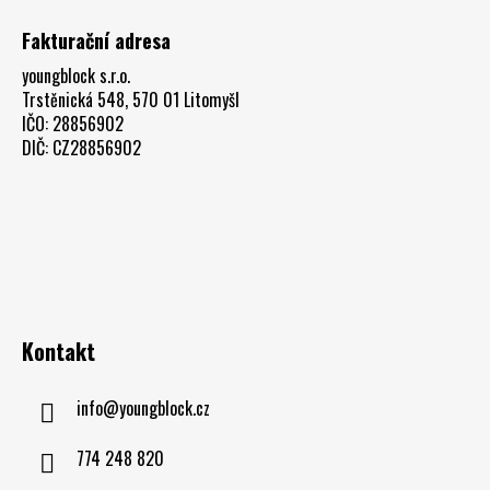
Fakturační adresa
youngblock s.r.o.
Trstěnická 548, 570 01 Litomyšl
IČO: 28856902
DIČ: CZ28856902
Kontakt
info
@
youngblock.cz
774 248 820