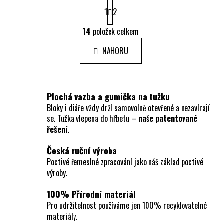
S
1
t
2
r
O
á
14
položek celkem
v
n
l
k
NAHORU
á
o
d
v
a
á
c
n
Plochá vazba a gumička na tužku
í
í
Bloky i diáře vždy drží samovolně otevřené a nezavírají
p
se. Tužka vlepena do hřbetu –
naše patentované
r
řešení
.
v
k
Česká ruční výroba
y
Poctivé řemeslné zpracování jako náš základ poctivé
v
výroby.
ý
p
100% Přírodní materiál
i
Pro udržitelnost používáme jen 100% recyklovatelné
s
materiály.
u