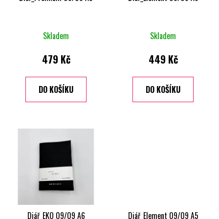
Průměrné
Skladem
Skladem
hodnocení
produktu
479 Kč
449 Kč
je
3,0
DO KOŠÍKU
DO KOŠÍKU
z
5
hvězdiček.
Diář_EKO 09/09 A6
Diář_Element 09/09 A5