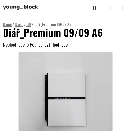
Přejít
Hledat
NÁKUPNÍ
na
KOŠÍK
obsah
Domů
/
Diáře
/
_ID
/
Diář_Premium 09/09 A6
Diář_Premium 09/09 A6
Průměrné
Neohodnoceno
Podrobnosti hodnocení
hodnocení
produktu
je
0,0
z
5
hvězdiček.