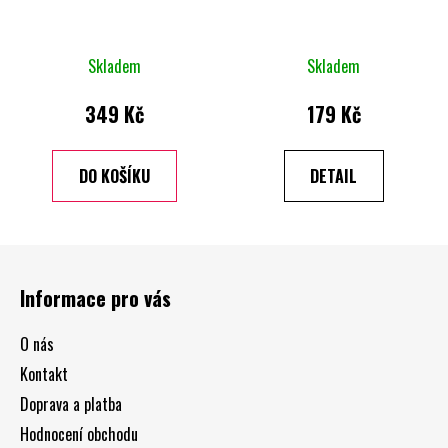
Skladem
Skladem
349 Kč
179 Kč
DO KOŠÍKU
DETAIL
Z
á
Informace pro vás
p
a
O nás
t
Kontakt
í
Doprava a platba
Hodnocení obchodu