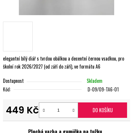
elegantní bílý diář s tvrdou obálkou a decentní černou vsadkou, pro
školní rok 2026/2027 (od září do září), ve formátu A6
Dostupnost
Skladem
Kód:
D-09/09-TA6-01
449 Kč
DO KOŠÍKU
Měrná cena:
Plochá vazba a gumička na tužku