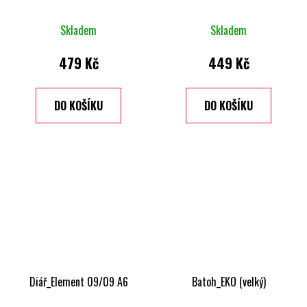
Průměrné
Skladem
Skladem
hodnocení
produktu
479 Kč
449 Kč
je
3,0
DO KOŠÍKU
DO KOŠÍKU
z
5
hvězdiček.
Diář_Element 09/09 A6
Batoh_EKO (velký)