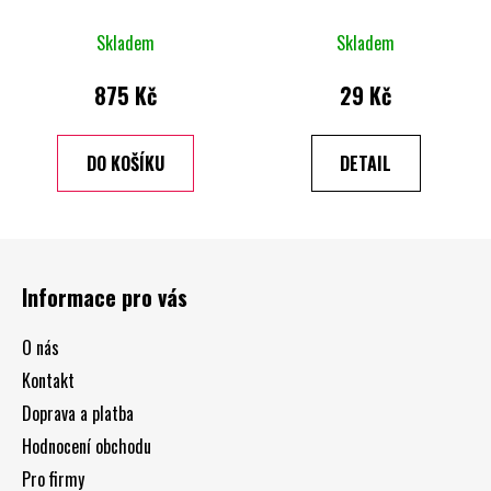
Skladem
Skladem
875 Kč
29 Kč
DO KOŠÍKU
DETAIL
Z
á
Informace pro vás
p
a
O nás
t
Kontakt
í
Doprava a platba
Hodnocení obchodu
Pro firmy