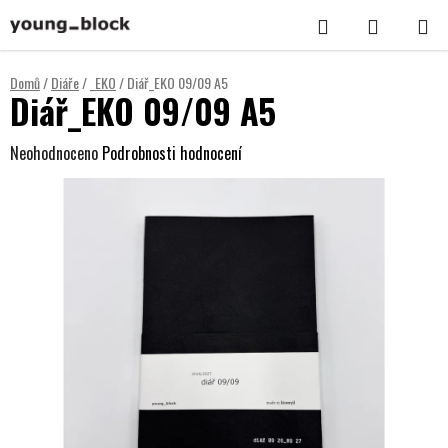
Přejít
Hledat
NÁKUPNÍ
na
KOŠÍK
obsah
Domů
/
Diáře
/
_EKO
/
Diář_EKO 09/09 A5
Diář_EKO 09/09 A5
Průměrné
Neohodnoceno
Podrobnosti hodnocení
hodnocení
produktu
je
0,0
z
5
hvězdiček.