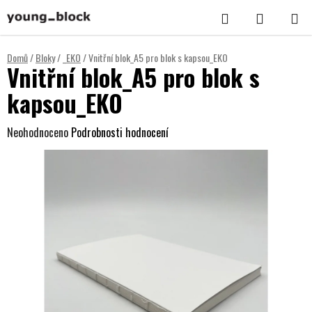
Přejít
Hledat
NÁKUPNÍ
na
KOŠÍK
obsah
Domů
/
Bloky
/
_EKO
/
Vnitřní blok_A5 pro blok s kapsou_EKO
Vnitřní blok_A5 pro blok s
kapsou_EKO
Průměrné
Neohodnoceno
Podrobnosti hodnocení
hodnocení
produktu
je
0,0
z
5
hvězdiček.