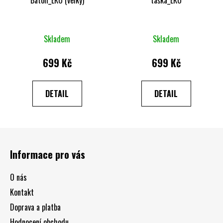
Batoh_EKO (velký)
taška_EKO
Průměrné
Skladem
Skladem
hodnocení
produktu
699 Kč
699 Kč
je
4,7
DETAIL
DETAIL
z
5
hvězdiček.
Z
á
Informace pro vás
p
a
O nás
t
Kontakt
í
Doprava a platba
Hodnocení obchodu