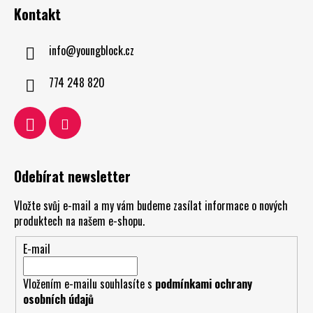
Kontakt
info
@
youngblock.cz
774 248 820
Odebírat newsletter
Vložte svůj e-mail a my vám budeme zasílat informace o nových
produktech na našem e-shopu.
E-mail
Vložením e-mailu souhlasíte s
podmínkami ochrany
osobních údajů