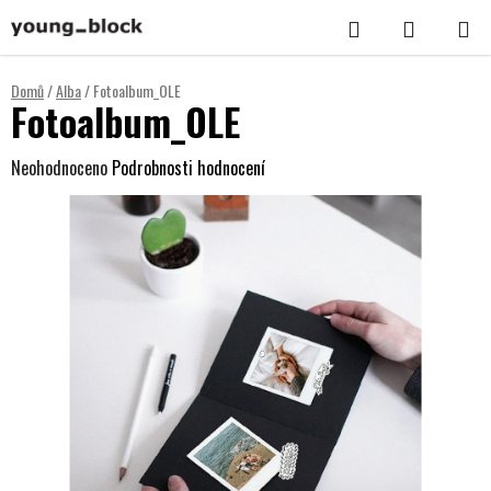
Přejít
Hledat
NÁKUPNÍ
na
KOŠÍK
obsah
Domů
/
Alba
/
Fotoalbum_OLE
Fotoalbum_OLE
Průměrné
Neohodnoceno
Podrobnosti hodnocení
hodnocení
produktu
je
0,0
z
5
hvězdiček.