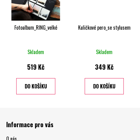
Fotoalbum_RING_velké
Kuličkové pero_se stylusem
Skladem
Skladem
519 Kč
349 Kč
DO KOŠÍKU
DO KOŠÍKU
Z
á
Informace pro vás
p
a
O nás