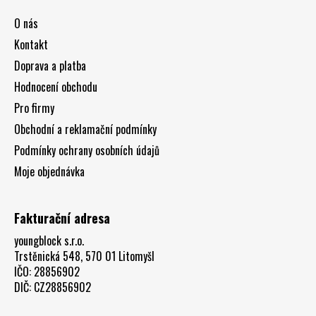
a
O nás
t
Kontakt
í
Doprava a platba
Hodnocení obchodu
Pro firmy
Obchodní a reklamační podmínky
Podmínky ochrany osobních údajů
Moje objednávka
Fakturační adresa
youngblock s.r.o.
Trstěnická 548, 570 01 Litomyšl
IČO: 28856902
DIČ: CZ28856902