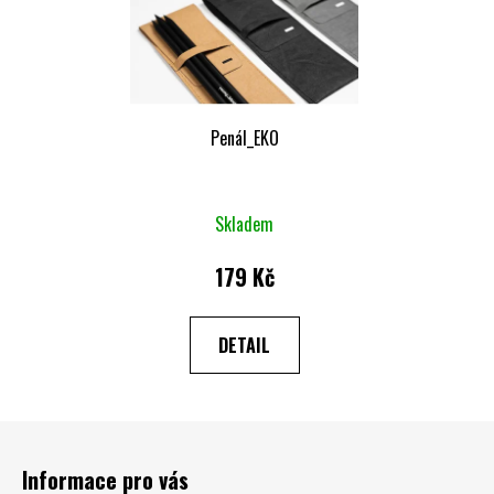
Penál_EKO
Skladem
179 Kč
DETAIL
Z
á
Informace pro vás
p