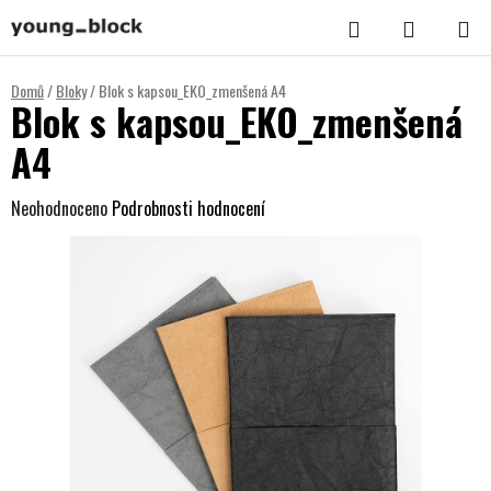
Přejít
Hledat
NÁKUPNÍ
na
KOŠÍK
obsah
Domů
/
Bloky
/
Blok s kapsou_EKO_zmenšená A4
Blok s kapsou_EKO_zmenšená
A4
Průměrné
Neohodnoceno
Podrobnosti hodnocení
hodnocení
produktu
je
0,0
z
5
hvězdiček.